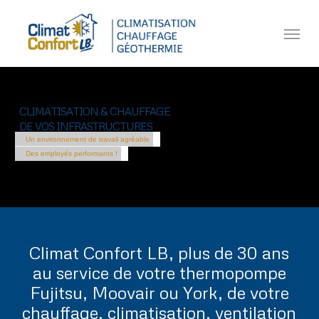
Skip
Menu
to
main
content
CLIMATISATION & CHAUFFAGE
DE VOS INFRASTRUCTURES
Un environnement de travail agréable
Des employés performants !
Climat Confort LB, plus de 30 ans
au service de votre thermopompe
Fujitsu, Moovair ou York, de votre
chauffage, climatisation, ventilation