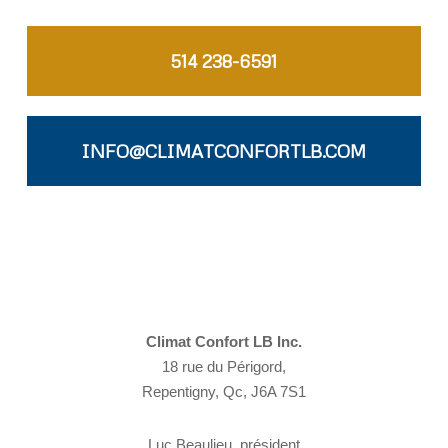
514 238-6591
INFO@CLIMATCONFORTLB.COM
Climat Confort LB Inc.
18 rue du Périgord,
Repentigny, Qc, J6A 7S1
Luc Beaulieu, président