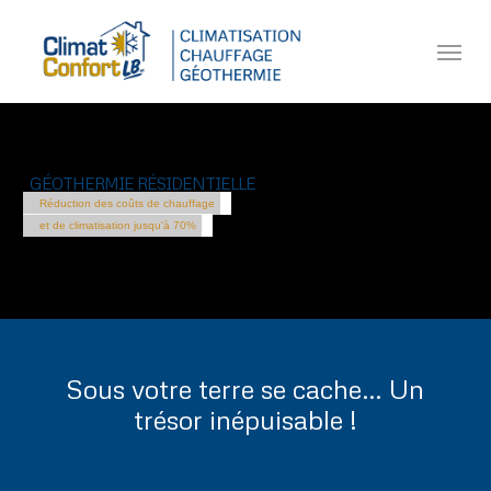
Skip
Menu
to
main
content
GÉOTHERMIE RÉSIDENTIELLE
Réduction des coûts de chauffage
et de climatisation jusqu'à 70%
Sous votre terre se cache… Un
trésor inépuisable !