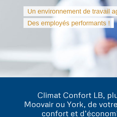
Un environnement de travail a
Un environnement de travail a
Des employés performants !
Des employés performants !
Climat Confort LB, pl
Moovair ou York, de votre
confort et d’économi