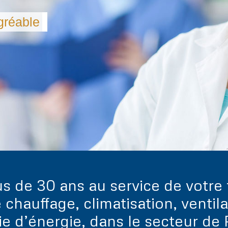
gréable
gréable
us de 30 ans au service de votr
 chauffage, climatisation, vent
e d’énergie, dans le secteur de