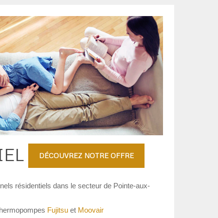
IEL
DÉCOUVREZ NOTRE OFFRE
els résidentiels dans le secteur de Pointe-aux-
s thermopompes
Fujitsu
et
Moovair