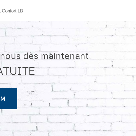
t Confort LB
z-nous dès maintenant
ATUITE
OM