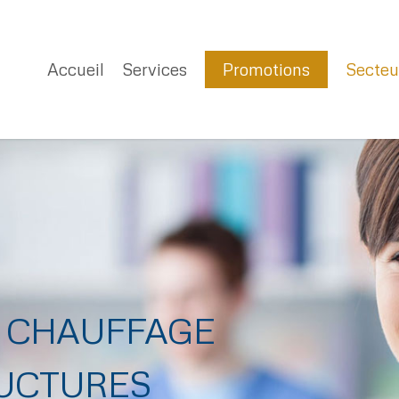
Accueil
Services
Promotions
Secteu
& CHAUFFAGE
& CHAUFFAGE
RUCTURES
RUCTURES