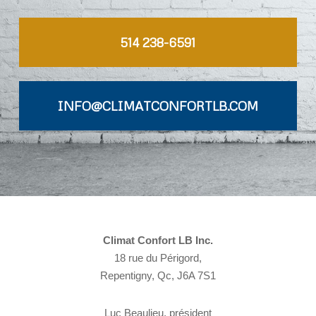
514 238-6591
INFO@CLIMATCONFORTLB.COM
Climat Confort LB Inc.
18 rue du Périgord,
Repentigny, Qc, J6A 7S1
Luc Beaulieu, président