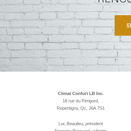
5
Climat Confort LB Inc.
18 rue du Périgord,
Repentigny, Qc, J6A 7S1
Luc Beaulieu, président
Francine Brassard, adjointe