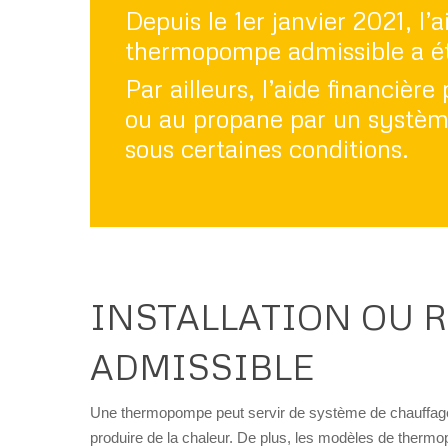
Depuis le 1er janvier 2021, l’
thermopompe admissible a ét
Par ailleurs, l’aide financi
ou au propane par un système
sous certaines conditions.
INSTALLATION OU
ADMISSIBLE
Une thermopompe peut servir de système de chauffage 
produire de la chaleur. De plus, les modèles de ther