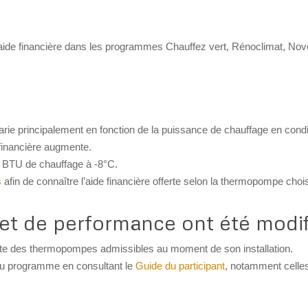
 aide financière dans les programmes Chauffez vert, Rénoclimat, Nov
varie principalement en fonction de la puissance de chauffage en condit
financière augmente.
de BTU de chauffage à -8°C.
s
afin de connaître l’aide financière offerte selon la thermopompe chois
n et de performance ont été modif
iste des thermopompes admissibles au moment de son installation.
du programme en consultant le
Guide du participant
, notamment celles