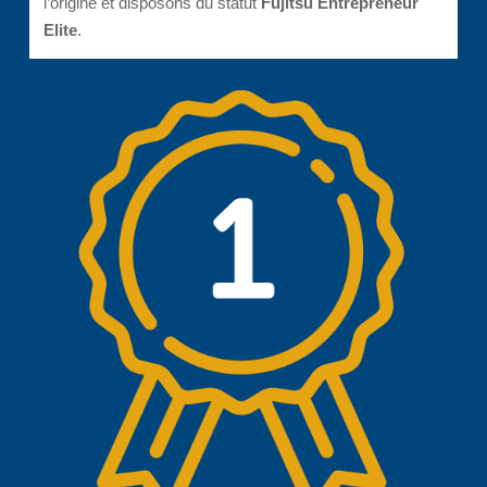
l’origine et disposons du statut
Fujitsu Entrepreneur
Elite
.